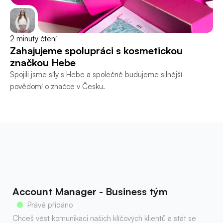
2 minuty čtení
Zahajujeme spolupráci s kosmetickou 
značkou Hebe
Spojili jsme síly s Hebe a společně budujeme silnější 
povědomí o značce v Česku.
Přidej
se
k
nám
tag 1
tag 2
Account Manager - Business tým
Právě přidáno
Chceš vést komunikaci našich klíčových klientů a stát se 