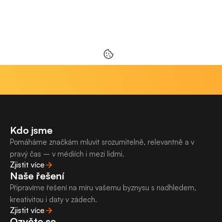
20 LET NA TRHU
50+ ODBORNÍKŮ
70+ KLIENTŮ
FACEBO
Kdo jsme
Pomáháme značkám mluvit srozumitelně, relevantně a v 
pravý čas – v médiích i mezi lidmi.
Zjistit více
Naše řešení
Připravíme řešení na míru vašemu byznysu s nadhledem, 
kreativitou i daty v zádech.
Zjistit více
Ozvěte se