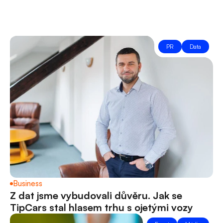
Tvoříme
viditelné
projekty
s
dopadem
PR
Data
Business
Z dat jsme vybudovali důvěru. Jak se 
TipCars stal hlasem trhu s ojetými vozy