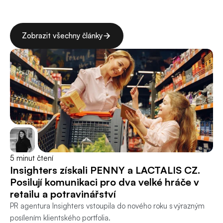
Insights
&
news
Zobrazit všechny články
Zobrazit všechny články
5 minut čtení
Insighters získali PENNY a LACTALIS CZ. 
Posilují komunikaci pro dva velké hráče v 
retailu a potravinářství 
PR agentura Insighters vstoupila do nového roku s výrazným 
posílením klientského portfolia.