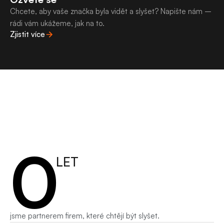
Chcete, aby vaše značka byla vidět a slyšet? Napište nám – 
rádi vám ukážeme, jak na to.
Zjistit více
Dáváme
značkám
hlas
a
obsah
postavený
na
datech
a
silném
0
insightu.
LET
jsme partnerem firem, které chtějí být slyšet.