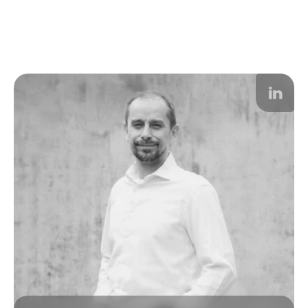
Odborníci,
kteří
vidí
váš
byznys
v
souvislostech