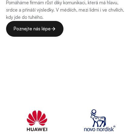
Pomáháme firmám růst díky komunikaci, která má hlavu, 
srdce a přináší výsledky. V médiích, mezi lidmi i ve chvílích, 
kdy jde do tuhého. 
Poznejte nás lépe
Poznejte nás lépe
Důvěřuje
nám
70+
firem