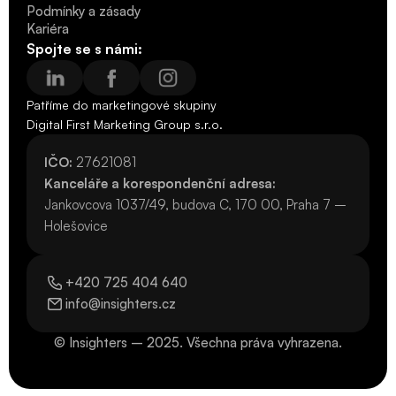
Podmínky a zásady
Kariéra
Kariéra
Spojte se s námi:
Patříme do marketingové skupiny 
Digital First Marketing Group s.r.o.
IČO:
 27621081
Kanceláře a korespondenční adresa:
Jankovcova 1037/49, budova C, 170 00, Praha 7 – 
Holešovice
+420 725 404 640
+420 725 404 640
info@insighters.cz
info@insighters.cz
© Insighters – 2025. Všechna práva vyhrazena.