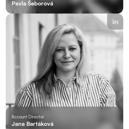
Pavla Šeborová
Account Director
Jana Bartáková