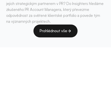
jejich strategickým partnerem v PR? Do Insighters hledáme 
zkušeného PR Account Managera, který převezme 
odpovědnost za svěřené klientské portfolio a povede tým 
na významných projektech.
Prohlédnout vše
Prohlédnout vše