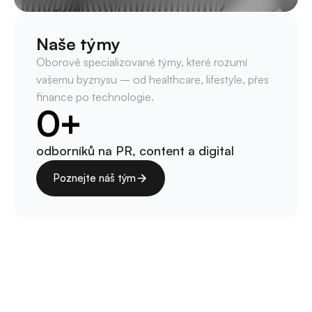
Naše týmy
Oborově specializované týmy, které rozumí 
vašemu byznysu – od healthcare, lifestyle, přes 
finance po technologie.
0
+
odborníků na PR, content a digital
Poznejte náš tým
Poznejte náš tým