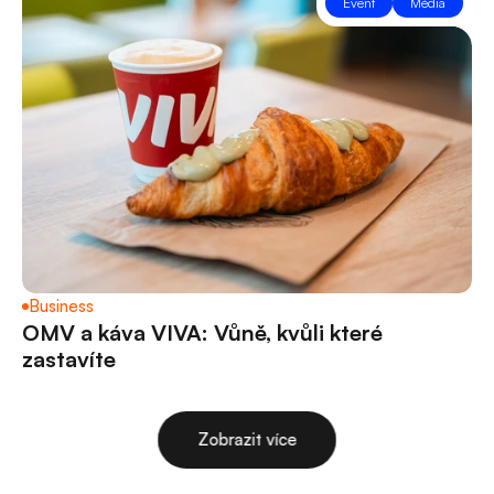
Event
Média
Business
OMV a káva VIVA: Vůně, kvůli které 
zastavíte 
Zobrazit více
Zobrazit více