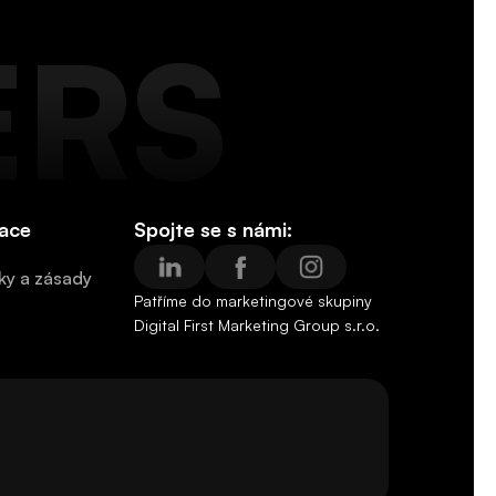
ERS
ace
Spojte se s námi:
y a zásady
y a zásady
Patříme do marketingové skupiny 
Digital First Marketing Group s.r.o.