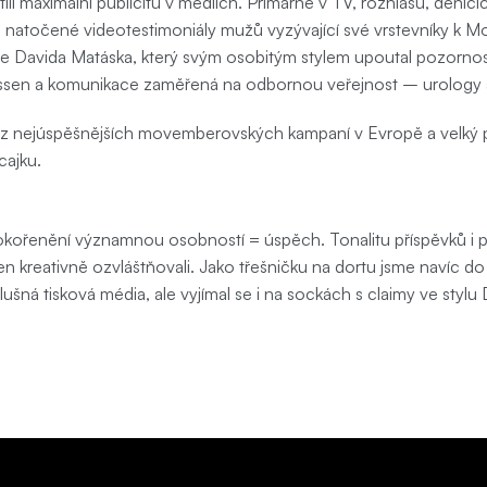
ili maximální publicitu v médiích. Primárně v TV, rozhlasu, denícíc
a natočené videotestimoniály mužů vyzývající své vrstevníky k M
e Davida Matáska, který svým osobitým stylem upoutal pozornost 
nssen a komunikace zaměřená na odbornou veřejnost – urology a 
a z nejúspěšnějších movemberovských kampaní v Evropě a velký 
cajku.
okořenění významnou osobností = úspěch. Tonalitu příspěvků i p
ten kreativně ozvláštňovali. Jako třešničku na dortu jsme navíc d
íslušná tisková média, ale vyjímal se i na sockách s claimy ve stylu