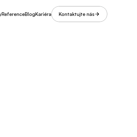
y
Reference
Blog
Kariéra
Kontaktujte nás
y
Reference
Blog
Kariéra
Kontaktujte nás
níru:
cajku?"