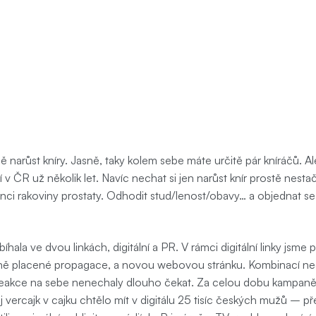
ě narůst kníry. Jasně, taky kolem sebe máte určitě pár kníráčů. 
v ČR už několik let. Navíc nechat si jen narůst knír prostě nesta
nci rakoviny prostaty. Odhodit stud/lenost/obavy… a objednat se 
 ve dvou linkách, digitální a PR. V rámci digitální linky jsme pro
tně placené propagace, a novou webovou stránku. Kombinací neo
a reakce na sebe nenechaly dlouho čekat. Za celou dobu kampaně 
ůj vercajk v cajku chtělo mít v digitálu 25 tisíc českých mužů – p