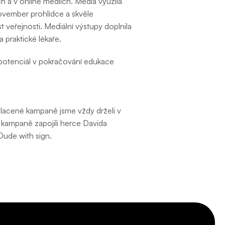
h a v online médiích. Média využila 
ovember prohlídce a skvěle 
veřejnosti. Mediální výstupy doplnila 
praktické lékaře.
potenciál v pokračování edukace 
lacené kampaně jsme vždy drželi v 
o kampaně zapojili herce Davida 
 Dude with sign.