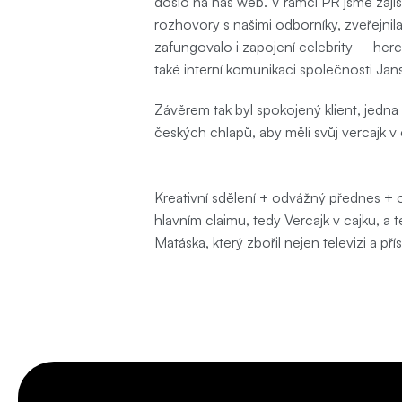
došlo na náš web. V rámci PR jsme zajist
rozhovory s našimi odborníky, zveřejnil
zafungovalo i zapojení celebrity – herc
také interní komunikaci společnosti Ja
Závěrem tak byl spokojený klient, jedn
českých chlapů, aby měli svůj vercajk v 
Řešení
Kreativní sdělení + odvážný přednes + 
hlavním claimu, tedy Vercajk v cajku, a 
Matáska, který zbořil nejen televizi a př