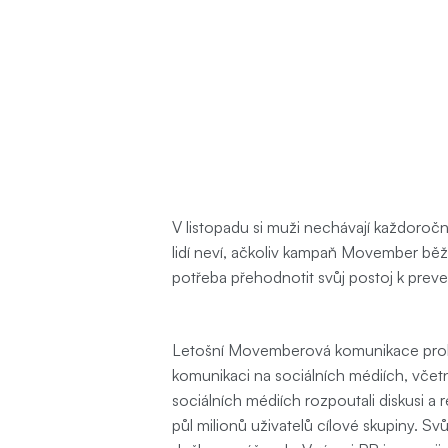
Zadání
V listopadu si muži nechávají každoročn
lidí neví, ačkoliv kampaň Movember běží 
potřeba přehodnotit svůj postoj k preve
Výzva
Letošní Movemberová komunikace probíhala
komunikaci na sociálních médiích, vče
sociálních médiích rozpoutali diskusi 
půl milionů uživatelů cílové skupiny. Sv