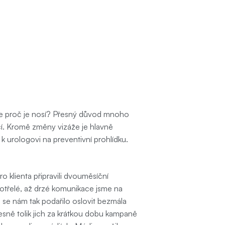
Ale proč je nosí? Přesný důvod mnoho 
čí. Kromě změny vizáže je hlavně 
k urologovi na preventivní prohlídku. 
 klienta připravili dvouměsíční 
třelé, až drzé komunikace jsme na 
se nám tak podařilo oslovit bezmála 
řesně tolik jich za krátkou dobu kampaně 