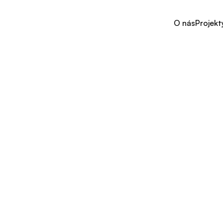
O nás
Projekt
O nás
Projekt
ember
není
jen
o
k
,
máte
"Vercajk
v
Janssen
Healthcare