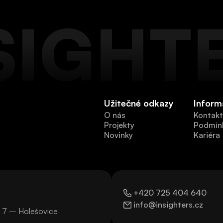
SIGHT
Užitečné odkazy
Inform
O nás
Kontakt
O nás
Projekty
Kontakt
Podmínk
Projekty
Novinky
Podmínk
Kariéra
Novinky
Kariéra
+420 725 404 640
+420 725 404 640
info@insighters.cz
a 7 – Holešovice
info@insighters.cz